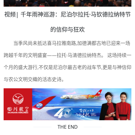
视频| 千年雨神巡游：尼泊尔拉托·马钦德拉纳特节
的信仰与狂欢
当季风尚未抵达喜马拉雅南路,加德满都古地已迎来一场
跨越千年的文明盛宴——拉托·马清德拉纳特杰。 这场持续一
个月的盛大游行,不仅是尼泊尔最古老的战车节,更是与神信仰
与农公文明交織的活态史诗。
THE END