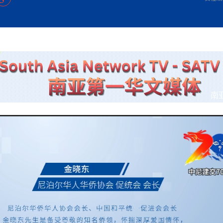
方向
大会开幕
侨胞健康
课程从“试试看”变为“抢着报”
第16届“汉语桥”世界中学生中文比
卷·双脉合流：技艺
者信心
号
投资孟加拉国以帮助它到 2041 年成为发达国家
志愿者：亚运赛场的
尼泊尔赫塔乌达举行大型集会
成锡忠
泊尔赛区比赛在加德满都举行
珍
孟加拉国表示，缅甸必须为罗兴亚人的遣返建立信
中国民族音乐会走进尼泊尔 金钟之星民乐团带来
第十七届“汉语桥” 第四届“汉语秀”
尼泊尔18名大学
耗
《中尼一家亲》微短剧主创首聚 共绘 “一带一路”
南亚网视特别推荐 | 中工国际董事
曲大赛巴西赛区收官：唤起家国
协会第五届“比亚迪杯”篮球比
活动引朝野反思 坚守一中原
“归乡”！今日叩关洛阳，丝路雄
视频：中国援尼医疗队蓝毗尼义诊：
—中国科学家林占熺的“绿色
任和安全
浓郁的中国文化体验(实况3）
赛落幕
款助力相送
友好新篇
沙特阿拉伯与孟加拉国签署合作协议，成立联合商
民网专访
东京奥运会跳高冠
开放新格局
《一周新
一）
道
暖流
“汉语桥”线上团组项目在尼泊尔开始
长篇历史小说《雪
业委员会
会前的奥运会”
2起灾害 致3死21伤 蛇咬、山
卷·双脉合流：技艺
《Jerry on Top》在尼泊尔开拍，父子档首同台引
尼泊尔上马相迪A水电站成功应对今
观众俱
五四”精神主题座谈会在首尔举
确定：朱杨柱、张志远、黎家盈
泊尔沙阿政府激进施政引争议
响到现代文明通道 穿越千年
亿级产业“管理双翼”就位
中国援尼医疗队蓝毗尼义诊：跨国界
巧艺
期待
在一个变暖的世界里，孟加拉国的服装业能“不受
验
议并存
践
气候影响”吗？
视频
甜苹果》加德满都热演 以色
组图：谷地繁花绽放，春意满盈
显香港国际金融中心竞争力
中国网剧正走向“无时差”触达海外观众
多国使馆携侨界举行清明祭扫活
短视频
贬值，日本实体经济正为中东战
南
群体冲突致1死9伤 局势持续
第三届中尼
管控
华侨刘巧儿评剧社”
释放消费市场积极信号
2026新
国抗议 尼泊尔多家医院暂停
视频
直播