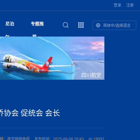
登录
注册
尼泊
专题推
简体中/选择语言
馆发布安全防
复盘：尼印关系转折如何间接影
综合
印度“蟑螂运动”升级：万名学生无视禁令游行 警方
尼泊尔头条
视频| 中国驻尼泊尔使馆举办招待会 隆重庆祝中
首届中尼媒体峰会
尼泊尔加德满都加强控烟措施 保障公众健康和无
“首届中尼媒体峰会”系列报道六：
尔
荐
境局势
催泪瓦斯驱散致180人受伤
国人民解放军建军99周年
烟消费环境
助农致富
国文化中心成
军西班牙队颁奖
泊尔
华为尼泊尔公司举办2026 科技前沿：媒体对话 助
综合新闻
视频| 南亚网视航拍加德满都：蓝花楹怒放的城市
2023年中尼投资与经贸论
尼泊尔拉利特普尔市 客车撞上高架桥致1死19伤
中尼投资与经贸论坛举办：总理普
的第二故乡
力尼泊尔数字化转型
坛
吉祥灯揭幕
主席班达里
香”约：一座城与一枚香包双向
美国男子涉嫌非法越境进入尼泊尔 在印尼边境被
视频| “锦绣天府·安逸四川”文旅交流座谈会在尼泊
尼泊尔油罐车为避让野鹿侧翻起火 消防一小时成
“首届中尼媒体峰会”系列报道四：凝
赋能ICT发
家亲》摄制组志愿者演员招聘启
奇谈
巴基斯坦卡拉奇购物中心发生重大火灾 已致至少
旅游头条
晓谈天下丨美国人类学者马立安：深圳精神就是
世界第12高峰布洛阿特峰突发雪崩 知名登山家普
奖项出炉！罗德里斩获金球奖 西
捕
尔加德满都成功举办
视频| 加德满都东出口大升级! 苏雅尔维纳亚克至
功控制火势
尼泊尔医学教育委员会领导层空缺致入学考试停滞
进中尼友好
1人死亡
“闯”
中尼友谊龙舟赛
尔萨带队团队失联
国文化中心成
荣誉
尼泊尔巴克塔普尔 新年迎来旅游高峰
杜利凯尔六车道高速加速建设中
约6万考生面临不确定性
尔
路”合作与创
域天妃：尺尊公主传奇》 第七
游眼
孟加拉前总理卡莉达·齐亚因病情“非常危急”入院治
徒步旅行
走进蓝毗尼：探寻佛陀诞生地的和平与宁静
尼泊尔春季徒步热升温 官方呼吁加强环保与安全
雪域，两度西行赴拉萨
印度下调汽油、柴油及航空煤油出口关税 新税率6
视频|湖北十堰绿松石文化展西安举办：一石牵秦
尼泊尔本财年发力稳就业 计划创造十万岗位 重拳
“首届中尼媒体峰会”系列报道五：尼
四川航空
传承与文明共生 第九章 金顶凝
疗
成都大运会
意识
费发布启事（面
正式实施“世代禁烟令”
开普省安全部队与巴塔恐怖分子冲突升级，造成民
南亚网络电视丨特朗普称如果选举人团投票给拜
高院裁决倒逼产业转型 奇特旺大象骑游存废引争
默默无闻”到全球竞争者
月1日起生效
尼泊尔经济运行简报，金融承压与发展调整并行
楚 青绿赴长安
视频| 朱红漫天：尼泊尔新年最“红”的节日
整治海外务工诈骗
尼泊尔外交部首办“知识论坛” 推动学术研究与外交
带一路”
院选举答记者
赛尼泊尔赛区预
原创
斯里兰卡监狱爆发帮派大乱斗 已致25死百余人受
上榜酒店
尼泊尔迎来正宗中国味：福盛中餐厅盛大开业
加德满都旅馆：泰美尔区的传奇与地标
众大规模逃离家园
登，他将离开白宫
视频| 千年雨神巡游：尼泊尔拉托·马钦德拉纳特
议 伦理保护与地方民生两难博弈
展览在尼泊尔
决策深度融合
行：故土羁绊与青年外流困境交
伤 军方紧急入驻维稳
杭州亚运会
纪实
孟加拉国土豆供过于求，价格跌破每公斤20塔卡
节的信仰与狂欢
木斯塘——从外国人的目的地，到如今尼泊尔人的
“致命一击”有多快
最长寿奥运冠军离世
印度多地遭遇极端热浪 新德里气温突破45°C
斯瓦米倡议设立瑜伽部 尼泊尔部长调侃“让腐败分
视频| 英国知名美妆品牌 The Body Shop 在帕坦
视频| 曾经打碟的手 如今签署逮捕令：苏丹·古隆
尼泊尔绝食护士抗议进入第五天 卫生部长回应并
“首届中尼媒体峰会“系列报道三：共
孔院” 短视
国记者看大运：通过体育赛事见
客厅
马尔代夫旅游业势头强劲：入境游客突破180万 中
吃喝玩乐
南亚网视《SATV新闻会客厅》专访喜马拉雅航空
加德满都迎来夜生活新地标：XO俱乐部树立全新
域天妃：尺尊公主传奇》 第七
南亚网视衷心祝愿尼泊尔人民以及全球尼泊尔朋友
旅游热土​
加德满都泰米尔雅乐轩酒店荣获环境管理认证
：趣味竞技燃
巴基斯坦削减LNG进口：取消21船合同并寻求卡
南亚网络电视丨亚洲最穷的国家不丹-拿10元人民
尼泊尔马南县：雪山、圣湖与古寺交织的高原秘境
子去冥想”
Labim Mall 正式开业
的逆袭传奇
承诺继续谈判
尼泊尔警方破获非法国际电话转接案 四人涉嫌网
演绎中尼感人故事
国仍是最大客源国
总裁周恩永：云端架虹桥 翼展新丝路
第二届中尼媒体峰会专题
标杆
安艺青、陈俐
传承与文明共生 第八章 塔基藏
斯里兰卡百年最强飓风致茶园成“荒地” 工人生计受
们德赛节快乐！
纪实
塔尔供气调整
孟加拉辍学率上升令人担忧
币，在不丹能干什么
南亚网视SATV｜探访加德满都文殊菩萨修行地勋
春天吞噬了冬
伤留在“记忆阁楼”
络博彩被捕
文明互鉴 首部直译尼泊尔文版
南京造！
影星维杰“逆袭”登顶！印度一邦政坛迎来大洗牌
尼泊尔肿瘤医
运在欢庆与惜别中落幕
肃环县
不丹举办2025全球和平祈祷节
图说尼泊尔
南亚网视 SATV | 甘肃环县3 3米大锅烹煮66只
山体滑坡地区搜救行动正在进行中
重挫
部（猴庙）感悟朝圣之旅
来尼泊尔徒步为什么购买保险至关重要？
探索奢华：加德满都附近的顶级度假村
尼泊尔持续暴雨致全境交通瘫痪 多条国道关闭 数
尼正式首发
尼泊尔比拉德讷格尔一实习医生坠楼身亡
从雪域高原到尼泊尔：第三届“石榴籽杯”草原足球
【视频】尼泊尔新政府成立以来，都做了些什么？
尼泊尔乡域冲突引舆论乱象 多家媒体社交账号传
“首届中尼媒体峰会”系列报道二：
羊，你想不想来一口？
尼泊尔中国新年系列庆祝
赛（尼泊尔赛
带来激情与欢乐
印度洋稳定成为马澳第二次高级官员会谈首要议题​
南亚网视《SATV新闻会客厅》专访中国著名导演
Alev Kebab Sultanate 尼泊尔第一家土耳其中东
​释迦牟尼佛诞辰2569周年：千年智慧的当代回响
化中尼文旅合
访尼泊尔
巴基斯坦旁遮普省遭严重雾霾侵袭，多城空气质量
安徽凌家滩文化图片展在孟加拉国开幕
南亚网络电视丨为何中丹边境通婚普遍？看了不丹
百游客被困
吃太多烤红薯（不是因为容易
邀请赛6月20日山南启幕，跨国球队共逐绿茵
播煽动性内容遭整治
网传涉宗教国策协议引争议 尼泊尔官方紧急辟
结硕果
协会 促统会 会长
华诞
尼泊尔节日
南亚网视丨百年华诞：草原上升起不落的太阳（关
话动
一个无需择日的吉日：走进尼泊尔的Akshaya
谢飞先生
风味餐厅
风自山谷北--中国甘肃摄影家尼泊尔摄影展览
 加都大学苏
域天妃：尺尊公主传奇》 第七
斯里兰卡飓风死亡人数超过200人
达危险水平
姑娘真实生活，难怪想嫁到中国！
南亚网视SATV丨尼泊尔博达纳大佛塔
探索喜马拉雅山：尼泊尔徒步指南系列 - 系列 I
瓦尔纳巴斯博物馆酒店（Varnabas Museum
外开放
一届亚运会”闭幕，未来，何以
不丹帕罗嘎查乡向日葵产量占全国一半 农户盼增
谣：未签署任何正式协定
利宁，中国水电十一工程局上马相迪电站运维项
Tritiya
"抵尼 加都
南亚网视 SATV | 环州故城！环县
传承与文明共生 第七章 寺壁藏
尔乒乓球选手：中国队太强，想
马尔代夫实施“世代烟草禁令” 教育部长称开创全球
视频 | 中华人民共和国成立75周年庆祝活动在多
hotel）今天开业
州参加亚运会
孟加拉国登革热感染病例超1.5万 死亡58人
大型榨油设备
11次登顶珠峰刷新女性纪录！“山地女王”拉克巴·
中国
旅游故事
目）
外国青年“看中国” 巴西圣保罗大学教授-向世界展
第三届中尼媒体峰会
尼泊尔登顶传奇明玛·夏尔巴：从登山者到行业引
赛在加德满都隆
先例
南亚网视 SATV | 加德满都市展开河道垃圾清理活
加德满都“中国美食城”盛大开业 带来地道中餐与超
最美尼泊尔风景图
斯里兰卡铁路系统迎变革：内阁决议招聘女性担任
国举办
—医疗队护航
飞航线
夏巴兹总理将派遣巴基斯坦青年赴沙特参与“2030
南亚网络电视丨印军闯下弥天大祸！机枪扫射联合
南亚网络电视丨中国版的“马尔代夫”，海水清澈风
夏尔巴：荣光背后是半生漂泊与坚韧重生
23名登山者成功登顶乔戈里峰
示不一样的中国
领者 珠峰登山经济重回本土掌控
【相约帕坦杜巴广场】卡蒂克舞节：尼泊尔最古老
动 改善河道生态环境
南亚网视 SATV | 秒懂！环州故城的“由来”
值体验
启中尼文化交流
司机、站长等核心岗位
愿景”项目
国车队，或永久失去入常资格
景如画，宛如画中世界
木斯塘圣塔玛尼酒店被评为“2024最佳新酒店”
破百，印度总理莫迪点赞
不丹赌博与线上诈骗问题严峻 政府加强打击但挑
体育
中尼龙舟赛
视频| 从城市漫步到乡村漫步：外国创作者在中国
喜马拉雅航空
中尼友谊龙舟赛新闻发布会：中国驻尼使馆王欣参
中尼航线迎新契机 喜马拉雅航空与
南亚网视丨百年华诞：少年（合唱，中国电建尼泊
的文化舞蹈盛典，延续三百年的信仰与艺术
诊：温情守护
域天妃：尺尊公主传奇》 第七
尔参赛队员武术比赛赢得喝彩
马尔代夫实施“世代禁烟令” 外国游客也需遵守
第 10 届纹身大会4 月 7 日-9 日在加德满都举行
视频：第16届“汉语桥”世界中学生中文比赛 一号
辑：南亚网络电视
发布时间：2025-06-08 20:43
19092
都
战仍存