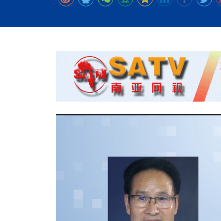
时代侨务工作指明
2026世界人工智能
政、坚守法治善治
域交通与经济
中文日益受各国重视 
会议 着力提振投资
放平衡外交积极信
社会新闻
化解局部紧张局势 
呼吁社会和谐团结
“水立方杯”中文歌
南亚网视丨中资企业
南亚网评丨纵容分裂
天山驼队3000公里
一株菌草跨越山海—
财经·三里河
平陆运河重塑广西
共鸣 展现文化认同
赛精彩摄影集锦（
则才是尼国长久正
关上演古今对话
丝路”实践
尼泊尔24小时连发4
体滑坡为主要灾害
在韩留学人员传承“
神舟二十三号乘组
新政百日观察：尼
丝绸之路：从驼铃再
低空安全司亮相 万
办
高效变革与程序争
的连接与当下的实
尼泊尔互动儿童剧《
加德满都春日盛景
港交所上市热潮彰
彩启迪多元视角
华夏英烈永铭心: 
动 缅怀海外烈士
能源危机叠加日元
尼泊尔孙萨里县爆发
火埋单
紧张 当地延长宵禁
泰国清迈成立“华人
“肯德基指数”回暖
医护人员遇袭引发全
非紧急医疗服务