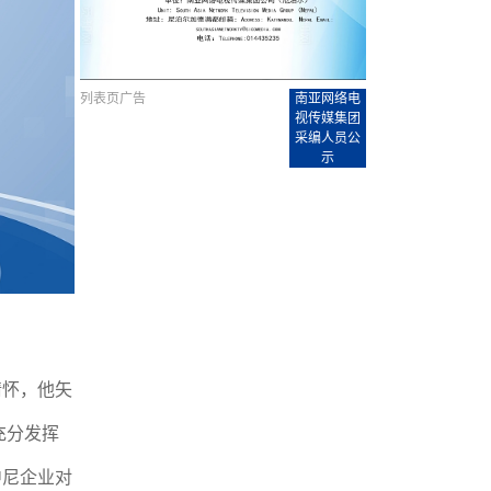
【直播回放-8】CEAN“比亚迪杯”篮球赛 冠亚军决
南亚网络电视丨尼泊尔华侨华人协
走访红狮希望 恰逢企业为员工生日
赛（安徽开源队VS中国电建队）
共产党建党100周年大合唱《我爱
尼泊尔丝合酒店宝石湖宾馆今日开
【直播回放-9】CEAN“比亚迪杯”篮球赛闭幕式
尼泊尔中资企业协会、华侨华人协
泊尔报纸发表建党百年专版
列表页广告
南亚网络电
视传媒集团
采编人员公
示
情怀，他矢
充分发挥
中尼企业对