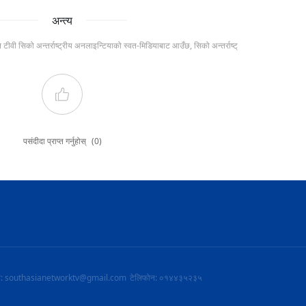
अन्त्य
ल टीवी सिको अन्तर्राष्ट्रीय अनलाइन्टियाको स्वत-मिडियाबाट आउँछ, सिको अन्तर्राष्ट्
पसंदीदा प्राप्त गर्नुहोस्
(0)
ल: southasianetworktv@gmail.com
टेलिफोन: ०१४४३५२३५