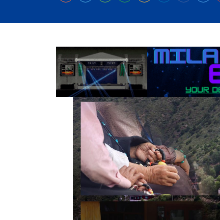
कर्णालीमा एसइईको नतिजा सुधार
शुक्लाफाँटामा कृष्णसारको सङ्ख्या तीन सयभन्
मुख्यमन्त्री शाहसँग राजदूतको शिष्टाचार भेट