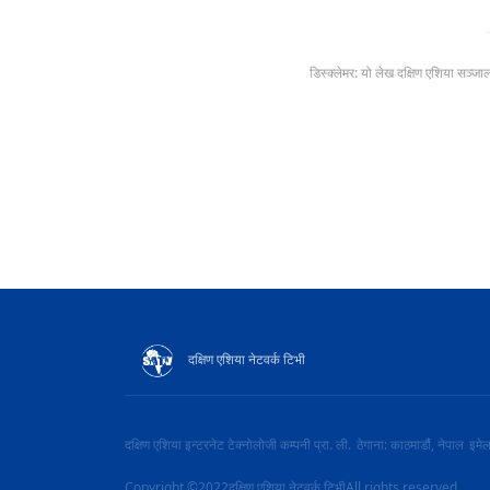
डिस्क्लेमर: यो लेख दक्षिण एशिया सञ्जा
दक्षिण एशिया नेटवर्क टिभी
दक्षिण एशिया इन्टरनेट टेक्नोलोजी कम्पनी प्रा. ली.
ठेगाना: काठमाडौं, नेपाल
इमे
Copyright ©2022दक्षिण एशिया नेटवर्क टिभीAll rights reserved.