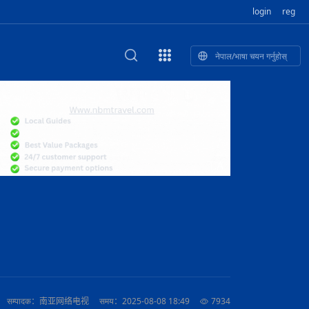
login
reg
नेपाल/भाषा चयन गर्नुहोस्
ा फुलेका खुबान
णी सांस्कृतिक प
 २२
NEW CULTURAL AND CREATIVE WORKSHOP DIGITAL NATIONAL TREND INNOVATION
独舞
संस्कृति तथा कला
 २१
 २०
ेलिभरी गाडि, दुर
०० दिनको यात्रा: आज ४५ औँ दिन,
T.A
 १९
िकलाई भन्यो: भु
नेपाली उत्पादनको नयाँ बजार
 १८
सम्पादक：南亚网络电视
समय：2025-08-08 18:49
7934