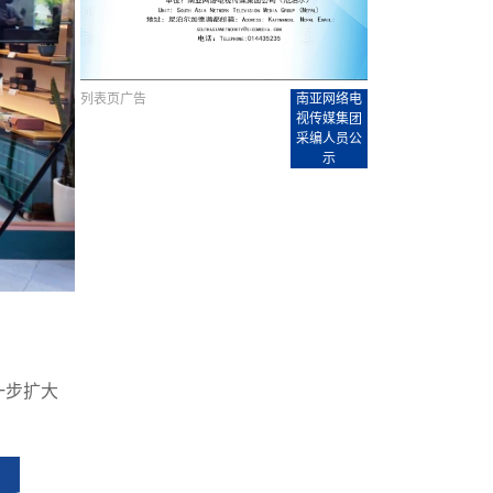
【直播回放-8】CEAN“比亚迪杯”篮球赛 冠亚军决
南亚网络电视丨尼泊尔华侨华人协
走访红狮希望 恰逢企业为员工生日
赛（安徽开源队VS中国电建队）
共产党建党100周年大合唱《我爱
尼泊尔丝合酒店宝石湖宾馆今日开
【直播回放-9】CEAN“比亚迪杯”篮球赛闭幕式
尼泊尔中资企业协会、华侨华人协
泊尔报纸发表建党百年专版
列表页广告
南亚网络电
视传媒集团
采编人员公
示
进一步扩大