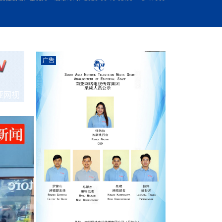
农村的发现
赞讲话（实况）
深化合作
尔代表处）
南亚网视SATV丨《米拉看中国》 第八集：广场舞
8000米之上：一位夏尔巴高山摄影师镜头中的人
赛海外预选赛尼
传承与文明共生 第六章 古道遗
南亚网视《SATV新闻会客厅》专访尼泊尔旅游局
南亚网视 SATV | 遇见环县
从教师到厨师：吉塔在加德满都推广缅甸味道
孟加拉国人被骗赴俄：合法移民沦为俄乌战场“消
选手
“无名英雄”
看世界
南亚网视 SATV |莫迪政府动作不断，对印控克什
中尼建交70周年
照片
(下)
与山
兄弟点红节：尼泊尔手足情深的神圣庆典
局长Mani Raj Lamichhane
尼泊尔赛区选拔
生今日出征大运会：在尼华侨捐
品”
马尔代夫杜拉杜环礁米德岛30吨制冰厂及50吨储
甘肃：探访祁连山——高台马营河大峡谷、小泉丹
长王博接受人
2025年米其林钥匙奖揭晓：不丹三家酒店获殊荣
米尔加强控制，或最终导致印度分裂
台湾乐手牵手大陆剧团 两岸戏腔共鸣
专访喜马拉雅航空总裁周恩永：云端
南亚网视丨百年华诞：绒花（侯艳琪大使）
跨国界的公益
冰设施正式启用
南亚网视 SATV | 环州故城之沙场风云
尼泊尔“疯狂蜂蜜” ：大自然馈赠的野生灵丹妙药
霞
中文志愿者服务博卡拉中尼友谊龙舟赛
军巴希姆：“亚运会就像是奥运
闻综述》
香港卫视南亚网视《一周新闻综述》2023第23期
中尼建交七十周年南亚网
新丝路
南亚网视丨《米拉看中国》第二集 走进中国 认识
从攀登世界之巅到组织巅峰探险：强·达瓦·夏尔巴
乌鸦节：崇敬阎罗使者的传统与象征意义
实施
域天妃：尺尊公主传奇》 第七
南亚网视《SATV新闻会客厅》专访尼泊尔国际电
不丹公务员人工智能技能缺口凸显 亟需开展针对
（总第039期）
视赴青海玉树系列活动报
南亚网视｜成锡忠看世界 俄乌战争会打多久？美
中国
尼泊尔中资企业协会举办第二届“华为杯”篮球赛
与“七峰探险”的传奇
南亚网视丨百年华诞：歌唱祖国（合唱，尼泊尔博
传承与文明共生 第五章 村落藏
影节入围中国影片《巴彦查干》导演复强先生
通讯：尼泊尔费瓦湖上的龙舟赛
年最大洪峰考
性培训
乐部
CCTV-4央视海外观众俱乐部向全球华侨华人拜年
道专题
前高官已经定性，美国想实现三个战略目标
（实况3）
喜马拉雅航空开通拉萨——博克拉航
卡拉华侨人华人协会）
的公益暖流
提哈尔节（灯节）：灯火辉煌与手足情深的节日
了！
香港卫视南亚网视《一周新闻综述》2023第22期
中丝路”再添通道
南亚网视丨《米拉看中国》笫三集：浓情中国 趣
普通市民写给“巴特巴特尼”董事长明·巴杜·古隆的
广告
赛出国际友谊 中国四川龙舟队包揽首届“中尼友谊
直播
俄乌軍事冲突
南亚网视SATV丨基辅多地爆炸：激
（总第038期）
南亚网视｜成锡忠看世界 我的联合国维和行动经
味人生
尼泊尔中资企业协会举办第二届“华为杯”篮球赛
信：您必将再次崛起，而且更加强大
南亚网视丨百年华诞：亲爱的中国我爱你（佳境，
龙舟赛”全部冠军
CCTV-4尼泊尔加德满都观众俱乐部祝全球华侨华
历-经历冲突和政变，确保中国维和人员安全
（实况2）
尼泊尔总理专机出访中国，喜马拉
尼泊尔华侨华人协会推荐）
展示
《欢迎来加德满都过大年》参赛视频 探索秘境尼
成锡忠看世界
南亚网视｜成锡忠看世界 我亲历的
人新年快乐、龙年大吉！
俄乌軍事冲突专题/南亚网视国际丨
香港卫视南亚网视《一周新闻综述》2023第21期
南亚网视丨《米拉看中国》 第四集：大美中国 山
辛哈杜巴宫的故事：从烈焰到重生
中国四川龙舟队包揽首届“中尼友谊龙舟赛”双冠
亚网视
泊尔
事件一：孟加拉前总统被军人暗杀
署：过去10天超150万乌克兰难民
（总第037期）
南亚网视｜成锡忠看世界 佩洛西行程未包含台
河娇娆（上）
尼泊尔中资企业协会举办第二届“华为杯”篮球赛
喜马拉雅航空荣获国际IOSA认证
媒体峰会
第三届中尼媒体峰会：新中国成立75周年恭贺视
走访慰问在尼联谊企业
南亚网视SATV丨“走访在尼联谊企业
CCTV-4主持人2024新年祝词
湾，两大细节显示，她内心并未彻底放弃访台
（实况1）
频
锟铧农业在尼打造中国式高科技示
《欢迎来加德满都过大年》参赛视频 欢迎到加德
南亚网视｜成锡忠看世界 从安倍晋
俄媒：俄军已掌控乌制空权 俄乌代
香港卫视南亚网视《一周新闻综述》2023第20期
春恭贺片
同庆新岁·共享未来——2026新年祝福视频合辑
2022北京冬奥会
好消息！由南亚网视拍摄制作的尼
满都过春节宣传片
看暗杀工具的演变，枪支最流行却
地
（总第036期）
2024年央视春晚宣传片
南亚网视｜成锡忠看世界 佩洛西今晚抵台？美航
贺北京冬奥视频被中国外交部采用
第三届中尼媒体峰会：我爱你中国
南亚网视SATV丨“走访在尼联谊企业
母快速向台海集结，解放军得用实际行动反制
直播
丝合酒店宝石湖宾馆
南亚网视 SATV | 侯艳琪大使出席
尼泊尔华侨华人协会新年恭贺视频
哥拿巴迪砖业有限公司销售量创新
视频：加德满都大学孔子学院举办龙年春节庆祝活
南亚网视｜成锡忠看世界 斯里兰卡
停火撤军问题暂未谈拢，俄乌一致
香港卫视南亚网视《一周新闻综述》2023第19期
《2023中央广播电视总台春节联欢晚会》01（央
国援尼医疗队颁发感谢状仪式
尼泊尔滑雪健儿备战2022北京冬奥
动
第三届中尼媒体峰会：尼泊尔学生合唱“我爱你中
打算继续向中印寻求信贷支持，中
（总第035期）
视授权南亚网视直播）
回放
【直播回放-10】CEAN“比亚迪杯”篮球赛闭幕式
中共百年华诞
专家：中国共产党百年历程中与侨
国”
尼泊尔中国文化中心新年恭贺视频
南亚网视SATV丨“走访在尼联谊企业
俄媒：俄军已掌控乌制空权 俄乌代
南亚网视 SATV | 中国作家雪漠尼
第十三批援尼医疗队 传承中国医疗精
尼泊尔滑雪健儿备战2022北京冬奥
《欢迎来加德满都过大年》短视频参赛作品展播
南亚网视｜成锡忠看世界 巴基斯坦
地
小说精选》新书发布暨座谈交流会
医疗骨干
001号
第三届中尼媒体峰会：祖国颂——庆祝新中国成立
尼泊尔加德满都大学孔子学院新年恭贺视频
频发，如何破局？中方应助巴方提
【直播回放-11】CEAN“比亚迪杯”篮球赛闭幕式
中国共产党百年华诞的世界期待
75周年
闪光时间｜冬奥燃起冰雪热
“狮”书共舞，未来可期——尼文版
南亚网视SATV丨“走访在尼联谊企业
新希望尼泊尔农业经济有限公司新年恭贺视频
南亚网视｜成锡忠看世界 俄乌冲突
【直播回放-7】CEAN“比亚迪杯”篮球赛 冠亚军决
南亚网络电视丨尼泊尔华侨华人协
选》在尼泊尔捐赠活动
深耕尼泊尔市场为尼民众致富带来“新
第三届中尼媒体峰会：歌曲《天佑中华》
国一邻邦濒临崩溃，幕后推手浮出
北京2022年冬奥会和冬残奥会安全
赛（安徽开源队VS中国电建队）
共产党建党100周年王冰洁独唱《
次会议召集加强场馆安保团队建设
南亚网视 SATV |丝合酒店宝石湖
南亚网视SATV丨“走访在尼联谊企业
交通安全隐患