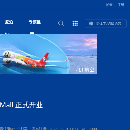
登录
注册
尼泊
专题推
简体中/选择语言
馆发布安全防
复盘：尼印关系转折如何间接影
综合
印度“蟑螂运动”升级：万名学生无视禁令游行 警方
尼泊尔头条
视频| 中国驻尼泊尔使馆举办招待会 隆重庆祝中
首届中尼媒体峰会
尼泊尔绝食护士抗议进入第五天 卫生部长回应并
“首届中尼媒体峰会”系列报道六：
尔
荐
境局势
催泪瓦斯驱散致180人受伤
国人民解放军建军99周年
承诺继续谈判
助农致富
国文化中心成
军西班牙队颁奖
泊尔
华为尼泊尔公司举办2026 科技前沿：媒体对话 助
综合新闻
视频| 南亚网视航拍加德满都：蓝花楹怒放的城市
2023年中尼投资与经贸论
尼泊尔警方破获非法国际电话转接案 四人涉嫌网
中尼投资与经贸论坛举办：总理普
的第二故乡
力尼泊尔数字化转型
坛
络博彩被捕
吉祥灯揭幕
主席班达里
香”约：一座城与一枚香包双向
美国男子涉嫌非法越境进入尼泊尔 在印尼边境被
视频| “锦绣天府·安逸四川”文旅交流座谈会在尼泊
尼泊尔乡域冲突引舆论乱象 多家媒体社交账号传
“首届中尼媒体峰会”系列报道四：凝
赋能ICT发
家亲》摄制组志愿者演员招聘启
奇谈
巴基斯坦卡拉奇购物中心发生重大火灾 已致至少
旅游头条
晓谈天下丨美国人类学者马立安：深圳精神就是
世界第12高峰布洛阿特峰突发雪崩 知名登山家普
奖项出炉！罗德里斩获金球奖 西
捕
尔加德满都成功举办
视频| 加德满都东出口大升级! 苏雅尔维纳亚克至
播煽动性内容遭整治
进中尼友好
1人死亡
“闯”
中尼友谊龙舟赛
尔萨带队团队失联
国文化中心成
荣誉
尼泊尔巴克塔普尔 新年迎来旅游高峰
杜利凯尔六车道高速加速建设中
网传涉宗教国策协议引争议 尼泊尔官方紧急辟
尔
路”合作与创
域天妃：尺尊公主传奇》 第七
游眼
孟加拉前总理卡莉达·齐亚因病情“非常危急”入院治
徒步旅行
走进蓝毗尼：探寻佛陀诞生地的和平与宁静
尼泊尔春季徒步热升温 官方呼吁加强环保与安全
谣：未签署任何正式协定
雪域，两度西行赴拉萨
印度下调汽油、柴油及航空煤油出口关税 新税率6
视频|湖北十堰绿松石文化展西安举办：一石牵秦
危机面前放下党派纷争 跨党共识成尼泊尔政坛独
“首届中尼媒体峰会”系列报道五：尼
四川航空
传承与文明共生 第九章 金顶凝
疗
成都大运会
意识
费发布启事（面
正式实施“世代禁烟令”
开普省安全部队与巴塔恐怖分子冲突升级，造成民
南亚网络电视丨特朗普称如果选举人团投票给拜
高院裁决倒逼产业转型 奇特旺大象骑游存废引争
默默无闻”到全球竞争者
月1日起生效
尼泊尔经济运行简报，金融承压与发展调整并行
楚 青绿赴长安
视频| 朱红漫天：尼泊尔新年最“红”的节日
特底色
带一路”
院选举答记者
赛尼泊尔赛区预
原创
斯里兰卡监狱爆发帮派大乱斗 已致25死百余人受
上榜酒店
尼泊尔迎来正宗中国味：福盛中餐厅盛大开业
加德满都旅馆：泰美尔区的传奇与地标
众大规模逃离家园
登，他将离开白宫
视频| 千年雨神巡游：尼泊尔拉托·马钦德拉纳特
议 伦理保护与地方民生两难博弈
展览在尼泊尔
南部族群冲突持续发酵 尼泊尔总理约谈马德西政
行：故土羁绊与青年外流困境交
伤 军方紧急入驻维稳
杭州亚运会
纪实
孟加拉国土豆供过于求，价格跌破每公斤20塔卡
节的信仰与狂欢
木斯塘——从外国人的目的地，到如今尼泊尔人的
“致命一击”有多快
党 议会施压问责并延期复会
最长寿奥运冠军离世
印度多地遭遇极端热浪 新德里气温突破45°C
斯瓦米倡议设立瑜伽部 尼泊尔部长调侃“让腐败分
视频| 英国知名美妆品牌 The Body Shop 在帕坦
视频| 曾经打碟的手 如今签署逮捕令：苏丹·古隆
应对南部骚乱局势 尼泊尔新老总统会晤发声 呼吁
“首届中尼媒体峰会“系列报道三：共
孔院” 短视
国记者看大运：通过体育赛事见
客厅
马尔代夫旅游业势头强劲：入境游客突破180万 中
吃喝玩乐
南亚网视《SATV新闻会客厅》专访喜马拉雅航空
加德满都迎来夜生活新地标：XO俱乐部树立全新
域天妃：尺尊公主传奇》 第七
南亚网视衷心祝愿尼泊尔人民以及全球尼泊尔朋友
旅游热土​
加德满都泰米尔雅乐轩酒店荣获环境管理认证
：趣味竞技燃
巴基斯坦削减LNG进口：取消21船合同并寻求卡
南亚网络电视丨亚洲最穷的国家不丹-拿10元人民
尼泊尔马南县：雪山、圣湖与古寺交织的高原秘境
子去冥想”
Labim Mall 正式开业
的逆袭传奇
全民克制团结
演绎中尼感人故事
国仍是最大客源国
总裁周恩永：云端架虹桥 翼展新丝路
第二届中尼媒体峰会专题
标杆
安艺青、陈俐
传承与文明共生 第八章 塔基藏
斯里兰卡百年最强飓风致茶园成“荒地” 工人生计受
们德赛节快乐！
纪实
塔尔供气调整
孟加拉辍学率上升令人担忧
币，在不丹能干什么
南亚网视SATV｜探访加德满都文殊菩萨修行地勋
春天吞噬了冬
伤留在“记忆阁楼”
尼泊尔孙萨里县族群冲突局势逐步缓和 宵禁持续
文明互鉴 首部直译尼泊尔文版
南京造！
影星维杰“逆袭”登顶！印度一邦政坛迎来大洗牌
尼泊尔肿瘤医
运在欢庆与惜别中落幕
肃环县
不丹举办2025全球和平祈祷节
图说尼泊尔
南亚网视 SATV | 甘肃环县3 3米大锅烹煮66只
山体滑坡地区搜救行动正在进行中
重挫
部（猴庙）感悟朝圣之旅
来尼泊尔徒步为什么购买保险至关重要？
探索奢华：加德满都附近的顶级度假村
实施严防突发事端
尼泊尔持续暴雨致全境交通瘫痪 多条国道关闭 数
尼正式首发
尼泊尔比拉德讷格尔一实习医生坠楼身亡
从雪域高原到尼泊尔：第三届“石榴籽杯”草原足球
【视频】尼泊尔新政府成立以来，都做了些什么？
桑萨里骚乱持续发酵 尼泊尔总理打破惯例多方斡
“首届中尼媒体峰会”系列报道二：
羊，你想不想来一口？
尼泊尔中国新年系列庆祝
赛（尼泊尔赛
带来激情与欢乐
印度洋稳定成为马澳第二次高级官员会谈首要议题​
南亚网视《SATV新闻会客厅》专访中国著名导演
Alev Kebab Sultanate 尼泊尔第一家土耳其中东
​释迦牟尼佛诞辰2569周年：千年智慧的当代回响
化中尼文旅合
访尼泊尔
巴基斯坦旁遮普省遭严重雾霾侵袭，多城空气质量
安徽凌家滩文化图片展在孟加拉国开幕
南亚网络电视丨为何中丹边境通婚普遍？看了不丹
百游客被困
吃太多烤红薯（不是因为容易
邀请赛6月20日山南启幕，跨国球队共逐绿茵
旋维稳
结硕果
 Mall 正式开业
华诞
尼泊尔节日
南亚网视丨百年华诞：草原上升起不落的太阳（关
话动
一个无需择日的吉日：走进尼泊尔的Akshaya
谢飞先生
风味餐厅
风自山谷北--中国甘肃摄影家尼泊尔摄影展览
 加都大学苏
域天妃：尺尊公主传奇》 第七
斯里兰卡飓风死亡人数超过200人
达危险水平
姑娘真实生活，难怪想嫁到中国！
南亚网视SATV丨尼泊尔博达纳大佛塔
探索喜马拉雅山：尼泊尔徒步指南系列 - 系列 I
瓦尔纳巴斯博物馆酒店（Varnabas Museum
外开放
一届亚运会”闭幕，未来，何以
不丹帕罗嘎查乡向日葵产量占全国一半 农户盼增
尼政府延期6国驻外大使任期 总理外长矛盾致大使
利宁，中国水电十一工程局上马相迪电站运维项
Tritiya
"抵尼 加都
南亚网视 SATV | 环州故城！环县
传承与文明共生 第七章 寺壁藏
尔乒乓球选手：中国队太强，想
马尔代夫实施“世代烟草禁令” 教育部长称开创全球
视频 | 中华人民共和国成立75周年庆祝活动在多
hotel）今天开业
州参加亚运会
孟加拉国登革热感染病例超1.5万 死亡58人
大型榨油设备
任命工作停滞
11次登顶珠峰刷新女性纪录！“山地女王”拉克巴·
中国
旅游故事
目）
外国青年“看中国” 巴西圣保罗大学教授-向世界展
第三届中尼媒体峰会
尼泊尔登顶传奇明玛·夏尔巴：从登山者到行业引
赛在加德满都隆
先例
南亚网视 SATV | 加德满都市展开河道垃圾清理活
加德满都“中国美食城”盛大开业 带来地道中餐与超
最美尼泊尔风景图
斯里兰卡铁路系统迎变革：内阁决议招聘女性担任
国举办
—医疗队护航
飞航线
夏巴兹总理将派遣巴基斯坦青年赴沙特参与“2030
南亚网络电视丨印军闯下弥天大祸！机枪扫射联合
南亚网络电视丨中国版的“马尔代夫”，海水清澈风
夏尔巴：荣光背后是半生漂泊与坚韧重生
23名登山者成功登顶乔戈里峰
示不一样的中国
领者 珠峰登山经济重回本土掌控
【相约帕坦杜巴广场】卡蒂克舞节：尼泊尔最古老
动 改善河道生态环境
南亚网视 SATV | 秒懂！环州故城的“由来”
值体验
启中尼文化交流
司机、站长等核心岗位
愿景”项目
国车队，或永久失去入常资格
景如画，宛如画中世界
木斯塘圣塔玛尼酒店被评为“2024最佳新酒店”
破百，印度总理莫迪点赞
不丹赌博与线上诈骗问题严峻 政府加强打击但挑
体育
中尼龙舟赛
视频| 从城市漫步到乡村漫步：外国创作者在中国
喜马拉雅航空
中尼友谊龙舟赛新闻发布会：中国驻尼使馆王欣参
中尼航线迎新契机 喜马拉雅航空与
南亚网视丨百年华诞：少年（合唱，中国电建尼泊
的文化舞蹈盛典，延续三百年的信仰与艺术
诊：温情守护
域天妃：尺尊公主传奇》 第七
尔参赛队员武术比赛赢得喝彩
马尔代夫实施“世代禁烟令” 外国游客也需遵守
第 10 届纹身大会4 月 7 日-9 日在加德满都举行
视频：第16届“汉语桥”世界中学生中文比赛 一号
责任编辑：仝钊宾
发布时间：2026-06-19 03:00
17909
都
战仍存