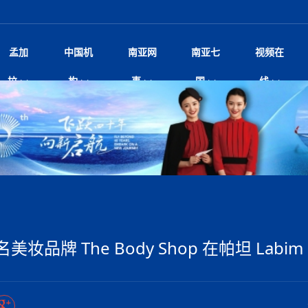
孟加
中国机
南亚网
南亚七
视频在
脱县发生4.6级地震 震源深度
影
中国电影节”在尼泊尔首都加德满都正式开幕 《大
孟加拉头条
微电影《一缕阳光》
中国驻尼使馆
孟加拉国东南部暴雨引发洪灾滑坡 44人遇难超百
文化﹒艺术
尼泊尔雨季将至灾害风险攀升 中使
印度新闻
喜马拉雅地缘博弈
视频
拉
构
事
国
线
杀》导演兼编剧张琪接受南亚网视专访
万人受困 救援受阻
疫重要提醒
响1962年中印边
击 特朗普：美伊尽快达成协
剧
“拆改”到“经营”：中国城市更新如何在存量中破
华侨华人
22集电视剧《山海情》尼语版 第二十二集
中国文化中心
芒果促进中孟贸易关系
娱乐﹒体育
“我和中国的故事——庆祝尼泊尔中
尼泊尔新闻
特朗普为世界杯冠
新尼
深汕微电影《新生活》
划
？
立十周年”征文系列之一：中国是我
航空乘客权利法案 空难赔偿
频丨探秘富贵车业掌舵人巫兴贵的非凡之路
孟加拉国暴发数十年来最严重麻疹疫情 死亡儿童
张茂明大使拜会尼泊尔联邦院新任副
甘肃庆阳二十一载“
沙水拍云崖暖：云南推动长征精
院
轮载初心 实干赴征程——探秘富贵车业掌舵人
旅游文化
中资企业协会
乔治亚·马洛尼抱怨孟加拉国出售劳工签证
生活﹒健康
华为深耕尼泊尔二十余年：以人才培养
巴基斯坦新闻
南亚网视《中尼一
开心
22集电视剧《山海情》尼语版 第二十一集
超过500人
孟加拉国智库学者访华团一行访问南亚研究所
奔赴
2026世界杯各大
微电影《东方梦》
共生
兴贵的非凡之路
展，共筑数字未来
事
2
一建筑倒塌 已致9人死亡
本搅局南海，日学者警告：日本正图谋南下将菲
“我和中国的故事——庆祝尼泊尔中
班牙包揽三大重磅
尼建交70周年系列报道十三丨南亚网视专访尼
张茂明大使拜会尼泊尔内政部长阿亚
尼泊尔数字经济陷入单向发展
片
的柜台 她的世界
娱乐体育
纪录片丨喜马拉雅情缘系列之北大的奥妮卡
华侨华人协会
巴基斯坦世界最佳保龄球阵容：阿夫里迪
本网原创
香港职业生涯协会访尼：聚焦“一带一
孟加拉国新闻
长篇历史小说《雪
新旅
宾打造成桥头堡
“如果我没有戒酒，我就不可能成为一名作家”
立十周年”征文
Siri AI或将收费 重度用户需
友好论坛主席高亮先生
22集电视剧《山海情》尼语版 第二十集
孟加拉国宣布2月举行议会选举 为去年政治动荡后
“中国正在帮助孟加拉国实现梦想”（共创繁荣发展
散记丨八载风雪归
微电影《少年突击队》
业故事
卷·双脉合流：技艺
新向优向绿，中国经济一路向前
根异国，仁心不改--专访尼泊尔华侨友好医院创
南亚网视“2026年新年恭贺视频”免
全球首个！马尔代夫
裁军协议 哈马斯同意全面解
首次全国投票
新时代）
中国动画产业，从“
外交部发言人就尼泊尔联邦议会众议
爆炸致34名矿工死亡
片
生活健康
定制专属纸巾，助力品牌形象升级｜A.B.C.paper
加大孔子学院
港媒：榴莲成为中国年轻消费者时尚选择
中国驻尼使馆
第25届“汉语桥”世界大学生中文比
斯里兰卡新闻
巧
本网
人夏琛琛
纪录片丨喜马拉雅情缘系列之博克拉的“中江表哥”
孟加拉国世界杯任务开始
向在尼中资机构及企业）
步撤军
访尼人权委员会委员比肯·K·达瓦迪莉莉·塔帕：
北京希望吸引更多孟加拉国游客来中国旅游
铭记历史守望和平｜“我的南京”主题
尼建交70周年系列报道十二丨南亚网视专访尼
22集电视剧《山海情》尼语版 第十九集
问
尼泊尔廓尔喀乡村
微电影《我们的答案》
尼泊尔定制服务
选赛圆满落幕
球第二 中国新能源车垄断当
尼泊尔蓝毗尼首届“国际和平节”活动
为桥，同心筑梦
度复盘国家治理危机：政策脱离民生 粗暴执法
中国文化中心隆重开幕
生死时速！毒蛇完成
马列）党员续期进展缓慢 逾
文化教育协会会长哈利仕博士
孟加拉国调整进口政策，服装制造商预计出口额将
王炯会见孟加拉国北达卡市市长阿提库·伊斯拉姆
织
享年101岁，全球
度候选汉字发布 包括“睦”“联”
播
人物访谈
特大孔子学院
国家电投五凌电力控股的孟加拉国首个综合智慧能
成都大运会
特里布文大学孔子学院作品 荣获 “最・
马尔代夫新闻
（成都大运会）外
新闻会
俄乌战场经历 坦言宁愿返俄
达卡周六早上空气质量中等
长篇历史小说《雪
逼民众走向极端
国藏族创业者在尼泊尔的咖啡梦想
纪录片丨喜马拉雅情缘系列之尼泊尔“老广”杰克
穆斯塔菲兹在上一场比赛中创保龄球胜利纪录
中铁二局尼泊尔军方公路十标项目部
完成续期
廷足协在世界杯上的违规违纪行
额外增加50亿美元
孟加拉旅游产业现状
22集电视剧《山海情》尼语版 第十八集
张茂明大使拜会尼泊尔外秘拉伊
源项目开工
频征集活动特等奖
证中国发展奇迹
尼泊尔锐达股份有限公司——合成轻钢树脂瓦
“汉语桥”尼泊尔赛区决赛圆满落幕，
卷·双脉合流：技艺
激情 篝火欢歌庆元旦
尼泊尔首届“中国新年”系列庆祝活动
阶段 外交部再次敦促日方彻
柏林中国文化中心举办诗歌诵读会《
英媒：不要把童年创
尼建交70周年系列报道十一丨南亚网视专访尼
奇葩的孟加拉：女性执政，性交易却合法化，工人
千年典籍赋能中尼
“苏超”冠军奖杯，
接踵而至 巴伦政府亟需凝聚
剧
视频新闻
20集微短剧《爱在加德满都》第2集
援尼医疗队
嫦娥六号暴雨中起飞，诠释嫦娥奔月之美！
杭州亚运会
中国援尼医疗队协调捐赠新车 助力
不丹新闻
境外媒体：杭州亚
中国甘
莎摘得桂冠
巧
尼泊尔281个水电项目遇阻 万亿
“Vinnata”品牌开启征程
泊尔新锐政坛女性高塔姆履职百日谈：大刀阔斧
纪录片丨喜马拉雅情缘系列之幸福的“中间人”
谢哈布丁当选孟加拉国新任总统
天》
张修订尼泊尔央行法 强调财
尔华人华侨协会 促统会 会长
孟加拉国登革热死亡病例升至283例，专家预警11
每天流汗又流血
卡拉姆·阿里90 岁高龄仍不戴眼镜看报纸
《佛国记》于蓝毗
院提升服务能力
中国—中亚精神”如何照亮区域
历史首次！孟加拉帕德玛大桥铁路连接线传来好消
第23届“汉语桥”世界大学生中文比
大运会给成都市民
一轮对伊朗的打击行动
穆萨货运双线开通！响应全球，携手开启新篇章
司法改革 深耕青年政治传承
南航与文旅机构共庆中国旅游日，深
青海省玉树藏族自治州商务考察团到
至关重要
多人受伤 列车脱轨、交通全
月后仍处高风险期
冬天，真不建议你
妆品牌 The Body Shop 在帕坦 Labim
寻发展确定性
讯
图说孟加拉
续集热潮席卷尼泊尔影坛：是故事延续还是单纯逐
中国在尼企业
专访：世界贸易组织官员关注孟加拉国脱离最不发
拉萨⇌加德满都直飞航班每周一班
百年
时代”？
20集微短剧《爱在加德满都》第1集
息
南亚网视祝大家新年快乐：砥砺前行，再创辉煌！
区）决赛圆满落幕
第24届“汉语桥”尼泊尔赛区决赛收官
长篇历史小说《雪
孟加拉国第一座现代化大型污水处理厂竣工 中
作
发生5.7级、5.8级地震 全
纪录片丨喜马拉雅情缘系列之弄堂里的尼泊尔餐厅
12月28日孟加拉国首条轻轨正式开通
斯里兰卡中国文化中心图书馆正式对
胖）
潮评丨“史上最好的
利？
达国家平稳过渡
反复陷入僵局 尼泊尔困局根
援尼医疗队首批中医设备及"侨胞药箱
庆山夺冠
卷·双脉合流：技艺
成都大运会｜尼泊
实账单百万富翁计划” 每日诞生
别会见中印两国驻尼大使 释
南亚网视新闻会客厅片头
方：“一带一路”倡议造福伙伴国又一例证
 暂无人员伤亡
访丨塞中经贸合作迈向产业链深度融合——访塞
尼泊尔武术运动员今日启程赴中国湖
“心向远方”？
界小姐冠军出炉 新晋佳丽同台温
米拉看
字
义乌“焕新”开市
诊疗中心服务能力温情双升级
藏发展之路为何具有世界借鉴
孟加拉国的能源计划因燃料危机而面临天然气困境
视频：尼泊尔层峦叠嶂的朱加尔雪山
第22届“汉语桥”世界大学生中文比
巧
看大熊猫
号
维亚工商会主席查代日
绿茵驰骋展英姿 白衣守护践仁心—
赛前强化训练和交流学习
喜马拉雅航空开通拉萨-加德满都直
重举行
加大孔院举办“儒韵华彩”文化周 开
异域味蕾碰撞 瞬间穿越故乡——汉源餐厅
尼泊尔纪录片《从零到8848》亚特兰大首映 聚焦
“中国正在帮助孟加拉国实现梦想”
孟加拉国反对派不参加下届大选
中尼友谊足球赛
印度代表队奖牌数
京召开 习近平重要指示为新
娱乐
尼泊尔各界呼吁理性看待施
绸之路桥”完工 投入使用提升区
河北第16批援尼医疗队加德满都义
李尚福会见孟加拉国海军参谋长
视频 | 美丽的村庄“多拉乐加特”
新篇章
长篇历史小说《雪
成都大运会：尼泊
·沙阿主持召开资本市场高层
1-0力克阿根廷 时隔16年再
最短登顶路线与气候议题
喜马拉雅航空正式复航重庆=加德满