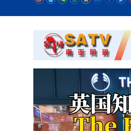
时代侨务工作指明
2026世界人工智能
政、坚守法治善治
域交通与经济
中文日益受各国重视 
会议 着力提振投资
夺世界杯冠军
社会新闻
化解局部紧张局势 
呼吁社会和谐团结
“水立方杯”中文歌
南亚网视丨中资企业
南亚网评丨纵容分裂
天山驼队3000公里
一株菌草跨越山海—
财经·三里河
“肯德基指数”回暖
共鸣 展现文化认同
赛精彩摄影集锦（
则才是尼国长久正
关上演古今对话
丝路”实践
尼泊尔24小时连发4
体滑坡为主要灾害
在韩留学人员传承“
神舟二十三号乘组
新政百日观察：尼
丝绸之路：从驼铃再
从增量扩张到存量提
办
高效变革与程序争
的连接与当下的实
尼泊尔互动儿童剧《
加德满都春日盛景
彩启迪多元视角
华夏英烈永铭心: 
动 缅怀海外烈士
尼泊尔孙萨里县爆发
紧张 当地延长宵禁
泰国清迈成立“华人
医护人员遇袭引发全
非紧急医疗服务