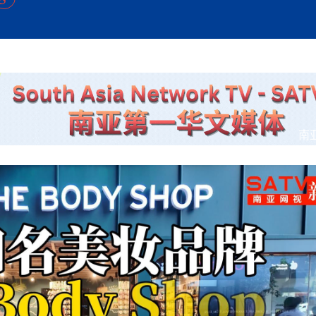
方向
大会开幕
侨胞健康
课程从“试试看”变为“抢着报”
第16届“汉语桥”世界中学生中文比
卷·双脉合流：技艺
者信心
投资孟加拉国以帮助它到 2041 年成为发达国家
志愿者：亚运赛场的
尼泊尔赫塔乌达举行大型集会
成锡忠
泊尔赛区比赛在加德满都举行
珍
孟加拉国表示，缅甸必须为罗兴亚人的遣返建立信
中国民族音乐会走进尼泊尔 金钟之星民乐团带来
第十七届“汉语桥” 第四届“汉语秀”
尼泊尔18名大学
耗
《中尼一家亲》微短剧主创首聚 共绘 “一带一路”
南亚网视特别推荐 | 中工国际董事
曲大赛巴西赛区收官：唤起家国
协会第五届“比亚迪杯”篮球比
活动引朝野反思 坚守一中原
“归乡”！今日叩关洛阳，丝路雄
视频：中国援尼医疗队蓝毗尼义诊：
—中国科学家林占熺的“绿色
任和安全
浓郁的中国文化体验(实况3）
赛落幕
款助力相送
友好新篇
沙特阿拉伯与孟加拉国签署合作协议，成立联合商
民网专访
东京奥运会跳高冠
释放消费市场积极信号
《一周新
一）
道
暖流
“汉语桥”线上团组项目在尼泊尔开始
长篇历史小说《雪
业委员会
会前的奥运会”
2起灾害 致3死21伤 蛇咬、山
卷·双脉合流：技艺
《Jerry on Top》在尼泊尔开拍，父子档首同台引
尼泊尔上马相迪A水电站成功应对今
观众俱
五四”精神主题座谈会在首尔举
确定：朱杨柱、张志远、黎家盈
泊尔沙阿政府激进施政引争议
响到现代文明通道 穿越千年
质 建设现代化人民城市
中国援尼医疗队蓝毗尼义诊：跨国界
巧艺
期待
在一个变暖的世界里，孟加拉国的服装业能“不受
验
议并存
践
气候影响”吗？
视频
甜苹果》加德满都热演 以色
组图：谷地繁花绽放，春意满盈
中国网剧正走向“无时差”触达海外观众
多国使馆携侨界举行清明祭扫活
短视频
南
群体冲突致1死9伤 局势持续
第三届中尼
管控
华侨刘巧儿评剧社”
2026新
国抗议 尼泊尔多家医院暂停
视频
直播