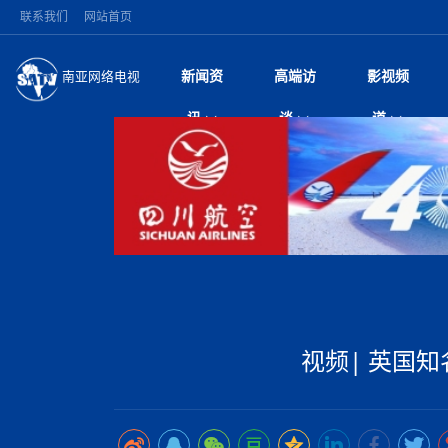
联系我们
网站首页
新闻资
高端访
影视频
南亚网络电视
今日头条
名人访谈
突发：西藏林芝市墨
微电
“
讯
谈
道
10千米
风
国际新闻
全球人物
美方暂缓对伊军事打
电视
从
议即可取消开战计
局
尼泊尔国民议会审议
视
中国新闻
创业故事
（长江十年行）金
电影
车
拟提高至10万美元
神与长江文化交融
巫
印度马哈拉施特拉邦
日
中
经济新闻
凡人故事
消费火爆出口疲软 
纪录
她
律
苹果公司首次暗示新版
中
困境亟待破局
好评中国丨向实向
扎
为额外算力买单
美国促成加沙历史性
环球观察
巴基斯坦西南部煤矿
宣传
始
除武装 以色列将逐
专
中
尼电动新车市占率全
时政微观察丨以侨
深
尼泊尔共产党（联合
中
一带一路
2026“一带一路”年
微直
地近八成市场
被俘尼泊尔青年讲述
倒
中
半数合格党员尚未
国际足联：对阿根
“稳”等
也不愿归国
为展开调查
持刀闯馆案进入公诉
中
南亚网评
南亚网评｜多重考验
微短
PPA审批持续停滞 
查整改
尼
尼泊尔财长瓦格勒主
泊
共识推进善治
东西问｜强晓云：“
水电投资承压
美军称已完成最新
推
政与货币政策协调
日本熊本突发强震致
视频| 英国知名美
丝路故事
世界从中国两会探
影视资
高质量合作的“黄金
面停运
青海海南州兴海县接连
南亚网评：邻国外交
尼泊尔政府推出“真
尼泊尔巴伦政府将分
县7个乡镇设施受损
专
图说南亚
2026年尼泊尔世
源在于国家能力赤
接单啦！“世界超市”
75年沧桑蝶变，西
一位百万卢比得主
放平衡外交积极信
尔
情合影
意义？
全球华人
全国侨务工作会议在
执政百日舆情多发 
阿富汗尼姆鲁兹“丝
尼泊尔总理巴伦德拉
加时绝杀登顶！西班牙