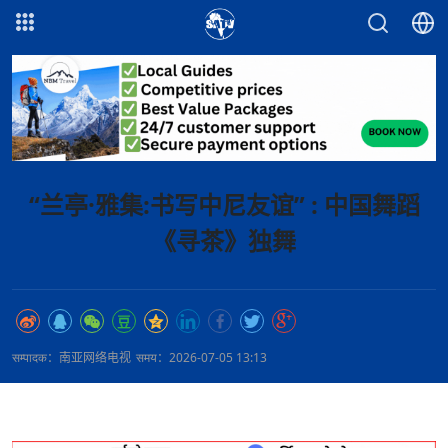
“兰亭·雅集:书写中尼友谊” : 中国舞蹈
《寻茶》独舞
सम्पादक：南亚网络电视
समय：2026-07-05 13:13